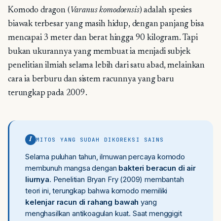
Komodo dragon (
Varanus komodoensis
) adalah spesies
biawak terbesar yang masih hidup, dengan panjang bisa
mencapai 3 meter dan berat hingga 90 kilogram. Tapi
bukan ukurannya yang membuat ia menjadi subjek
penelitian ilmiah selama lebih dari satu abad, melainkan
cara ia berburu dan sistem racunnya yang baru
terungkap pada 2009.
MITOS YANG SUDAH DIKOREKSI SAINS
I
Selama puluhan tahun, ilmuwan percaya komodo
membunuh mangsa dengan
bakteri beracun di air
liurnya
. Penelitian Bryan Fry (2009) membantah
teori ini, terungkap bahwa komodo memiliki
kelenjar racun di rahang bawah
yang
menghasilkan antikoagulan kuat. Saat menggigit