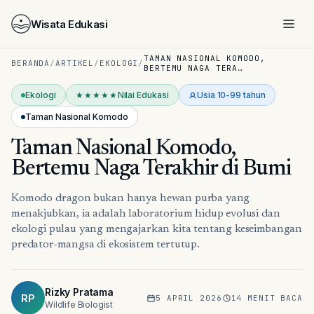
Wisata Edukasi
TAMAN NASIONAL KOMODO,
BERANDA
/
ARTIKEL
/
EKOLOGI
/
BERTEMU NAGA TERA…
Ekologi
★★★★★
Nilai Edukasi
Usia
10-99 tahun
Taman Nasional Komodo
Taman Nasional Komodo,
Bertemu Naga Terakhir di Bumi
Komodo dragon bukan hanya hewan purba yang
menakjubkan, ia adalah laboratorium hidup evolusi dan
ekologi pulau yang mengajarkan kita tentang keseimbangan
predator-mangsa di ekosistem tertutup.
Rizky Pratama
Taman Nasional Komodo
RP
5 APRIL 2026
14
MENIT BACA
Wildlife Biologist
INDONESIA