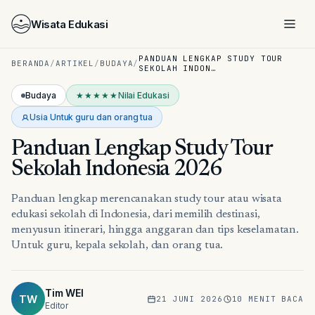
Wisata Edukasi
PANDUAN LENGKAP STUDY TOUR
BERANDA
/
ARTIKEL
/
BUDAYA
/
SEKOLAH INDON…
Budaya
★★★★★
Nilai Edukasi
Usia
Untuk guru dan orang tua
Panduan Lengkap Study Tour
Sekolah Indonesia 2026
Panduan lengkap merencanakan study tour atau wisata
edukasi sekolah di Indonesia, dari memilih destinasi,
menyusun itinerari, hingga anggaran dan tips keselamatan.
Untuk guru, kepala sekolah, dan orang tua.
Tim WEI
Budaya
TW
21 JUNI 2026
10
MENIT BACA
Editor
INDONESIA