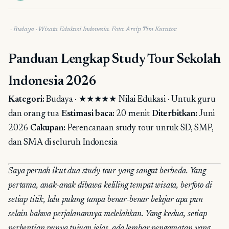
BUDAYA
·
Budaya
· Wisata Edukasi Indonesia.
Foto: Arsip Tim Kurator.
Panduan Lengkap Study Tour Sekolah
Indonesia 2026
Kategori:
Budaya · ★★★★★ Nilai Edukasi · Untuk guru
dan orang tua
Estimasi baca:
20 menit
Diterbitkan:
Juni
2026
Cakupan:
Perencanaan study tour untuk SD, SMP,
dan SMA di seluruh Indonesia
Saya pernah ikut dua study tour yang sangat berbeda. Yang
pertama, anak-anak dibawa keliling tempat wisata, berfoto di
setiap titik, lalu pulang tanpa benar-benar belajar apa pun
selain bahwa perjalanannya melelahkan. Yang kedua, setiap
perhentian punya tujuan jelas, ada lembar pengamatan yang