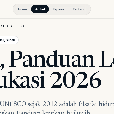
Home
Artikel
Explore
Tentang
 WISATA EDUKA…
Bali, Subak
k, Panduan 
ukasi 2026
i UNESCO sejak 2012 adalah filsafat hidu
nskap. Panduan lengkap Jatiluwih,