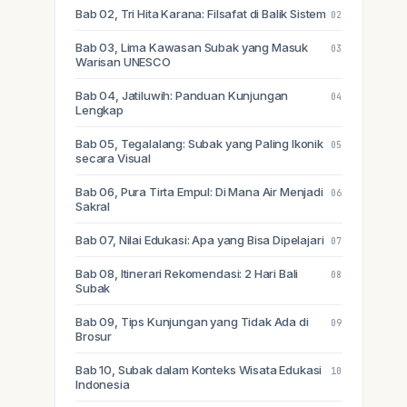
Bab 02, Tri Hita Karana: Filsafat di Balik Sistem
02
Bab 03, Lima Kawasan Subak yang Masuk
03
Warisan UNESCO
Bab 04, Jatiluwih: Panduan Kunjungan
04
Lengkap
Bab 05, Tegalalang: Subak yang Paling Ikonik
05
secara Visual
Bab 06, Pura Tirta Empul: Di Mana Air Menjadi
06
Sakral
Bab 07, Nilai Edukasi: Apa yang Bisa Dipelajari
07
Bab 08, Itinerari Rekomendasi: 2 Hari Bali
08
Subak
Bab 09, Tips Kunjungan yang Tidak Ada di
09
Brosur
Bab 10, Subak dalam Konteks Wisata Edukasi
10
Indonesia