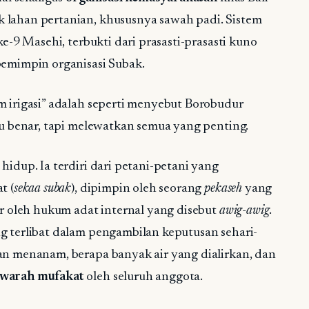
 lahan pertanian, khususnya sawah padi. Sistem
ke-9 Masehi, terbukti dari prasasti-prasasti kuno
pemimpin organisasi Subak.
m irigasi” adalah seperti menyebut Borobudur
itu benar, tapi melewatkan semua yang penting.
hidup. Ia terdiri dari petani-petani yang
t (
sekaa subak
), dipimpin oleh seorang
pekaseh
yang
ur oleh hukum adat internal yang disebut
awig-awig
.
g terlibat dalam pengambilan keputusan sehari-
an menanam, berapa banyak air yang dialirkan, dan
warah mufakat
oleh seluruh anggota.