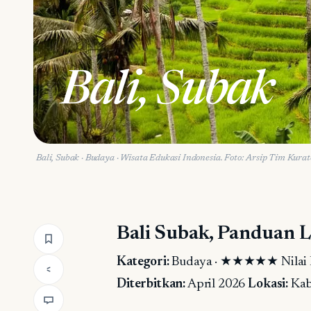
Bali, Subak
Bali, Subak
·
Budaya
· Wisata Edukasi Indonesia.
Foto: Arsip Tim Kurat
Bali Subak, Panduan 
Kategori:
Budaya · ★★★★★ Nilai E
Diterbitkan:
April 2026
Lokasi:
Kab