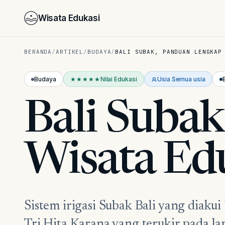
Wisata Edukasi
BERANDA
/
ARTIKEL
/
BUDAYA
/
BALI SUBAK, PANDUAN LENGKAP
Budaya
★★★★★
Nilai Edukasi
Usia
Semua usia
Bali Suba
Wisata Ed
Sistem irigasi Subak Bali yang diaku
Tri Hita Karana yang terukir pada la