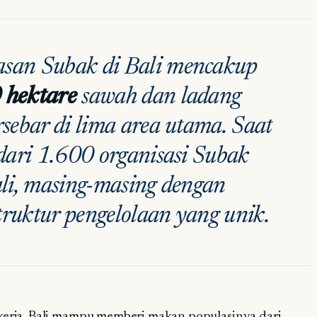
an Subak di Bali mencakup
 hektare
sawah dan ladang
rsebar di lima area utama. Saat
 dari 1.600 organisasi Subak
Bali, masing-masing dengan
truktur pengelolaan yang unik.
bekerja. Bali mampu memberi makan populasinya dari