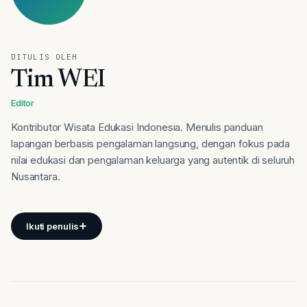
DITULIS OLEH
Tim WEI
Editor
Kontributor Wisata Edukasi Indonesia. Menulis panduan
lapangan berbasis pengalaman langsung, dengan fokus pada
nilai edukasi dan pengalaman keluarga yang autentik di seluruh
Nusantara.
Ikuti penulis