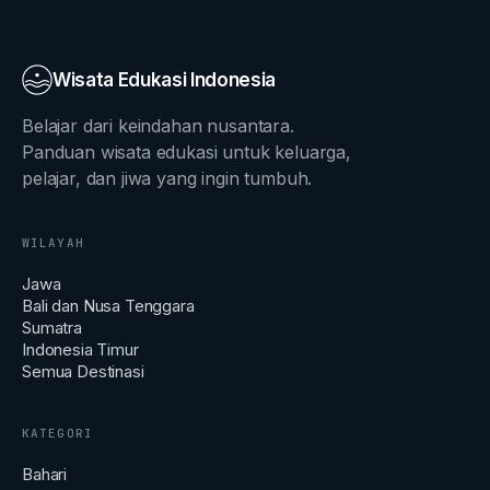
Wisata Edukasi Indonesia
Belajar dari keindahan nusantara.
Panduan wisata edukasi untuk keluarga,
pelajar, dan jiwa yang ingin tumbuh.
WILAYAH
Jawa
Bali dan Nusa Tenggara
Sumatra
Indonesia Timur
Semua Destinasi
KATEGORI
Bahari