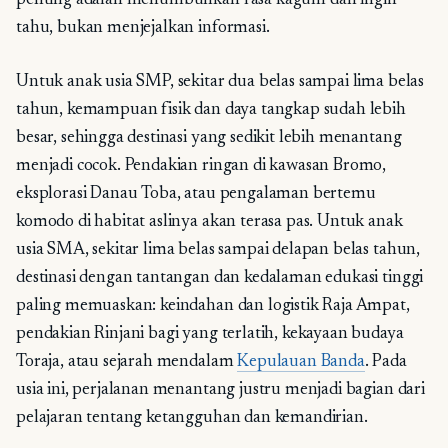
penting adalah menumbuhkan rasa kagum dan ingin
tahu, bukan menjejalkan informasi.
Untuk anak usia SMP, sekitar dua belas sampai lima belas
tahun, kemampuan fisik dan daya tangkap sudah lebih
besar, sehingga destinasi yang sedikit lebih menantang
menjadi cocok. Pendakian ringan di kawasan Bromo,
eksplorasi Danau Toba, atau pengalaman bertemu
komodo di habitat aslinya akan terasa pas. Untuk anak
usia SMA, sekitar lima belas sampai delapan belas tahun,
destinasi dengan tantangan dan kedalaman edukasi tinggi
paling memuaskan: keindahan dan logistik Raja Ampat,
pendakian Rinjani bagi yang terlatih, kekayaan budaya
Toraja, atau sejarah mendalam
Kepulauan Banda
. Pada
usia ini, perjalanan menantang justru menjadi bagian dari
pelajaran tentang ketangguhan dan kemandirian.