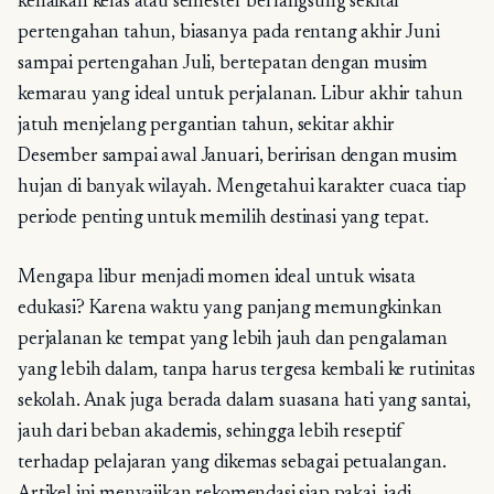
kenaikan kelas atau semester berlangsung sekitar
pertengahan tahun, biasanya pada rentang akhir Juni
sampai pertengahan Juli, bertepatan dengan musim
kemarau yang ideal untuk perjalanan. Libur akhir tahun
jatuh menjelang pergantian tahun, sekitar akhir
Desember sampai awal Januari, beririsan dengan musim
hujan di banyak wilayah. Mengetahui karakter cuaca tiap
periode penting untuk memilih destinasi yang tepat.
Mengapa libur menjadi momen ideal untuk wisata
edukasi? Karena waktu yang panjang memungkinkan
perjalanan ke tempat yang lebih jauh dan pengalaman
yang lebih dalam, tanpa harus tergesa kembali ke rutinitas
sekolah. Anak juga berada dalam suasana hati yang santai,
jauh dari beban akademis, sehingga lebih reseptif
terhadap pelajaran yang dikemas sebagai petualangan.