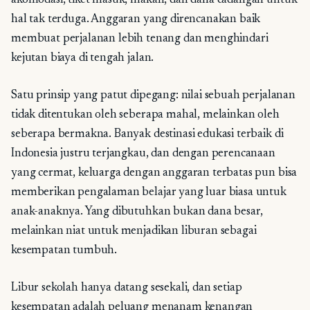
akomodasi, tiket masuk, makan, dan dana cadangan untuk
hal tak terduga. Anggaran yang direncanakan baik
membuat perjalanan lebih tenang dan menghindari
kejutan biaya di tengah jalan.
Satu prinsip yang patut dipegang: nilai sebuah perjalanan
tidak ditentukan oleh seberapa mahal, melainkan oleh
seberapa bermakna. Banyak destinasi edukasi terbaik di
Indonesia justru terjangkau, dan dengan perencanaan
yang cermat, keluarga dengan anggaran terbatas pun bisa
memberikan pengalaman belajar yang luar biasa untuk
anak-anaknya. Yang dibutuhkan bukan dana besar,
melainkan niat untuk menjadikan liburan sebagai
kesempatan tumbuh.
Libur sekolah hanya datang sesekali, dan setiap
kesempatan adalah peluang menanam kenangan