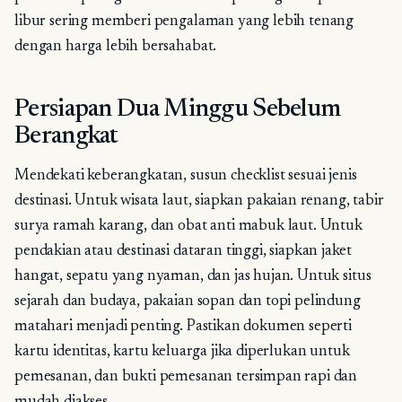
libur sering memberi pengalaman yang lebih tenang
dengan harga lebih bersahabat.
Persiapan Dua Minggu Sebelum
Berangkat
Mendekati keberangkatan, susun checklist sesuai jenis
destinasi. Untuk wisata laut, siapkan pakaian renang, tabir
surya ramah karang, dan obat anti mabuk laut. Untuk
pendakian atau destinasi dataran tinggi, siapkan jaket
hangat, sepatu yang nyaman, dan jas hujan. Untuk situs
sejarah dan budaya, pakaian sopan dan topi pelindung
matahari menjadi penting. Pastikan dokumen seperti
kartu identitas, kartu keluarga jika diperlukan untuk
pemesanan, dan bukti pemesanan tersimpan rapi dan