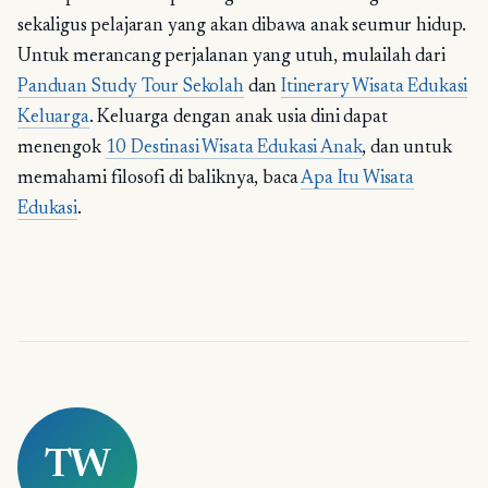
sekaligus pelajaran yang akan dibawa anak seumur hidup.
Untuk merancang perjalanan yang utuh, mulailah dari
Panduan Study Tour Sekolah
dan
Itinerary Wisata Edukasi
Keluarga
. Keluarga dengan anak usia dini dapat
menengok
10 Destinasi Wisata Edukasi Anak
, dan untuk
memahami filosofi di baliknya, baca
Apa Itu Wisata
Edukasi
.
TW