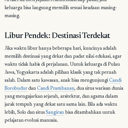
Artikel ini menyajikan rekomendasi siap pakai, jadi
keluarga bisa langsung memilih sesuai keadaan masing-
masing.
Libur Pendek: Destinasi Terdekat
Jika waktu libur hanya beberapa hari, kuncinya adalah
memilih destinasi yang dekat dan padat nilai edukasi, agar
waktu tidak habis di perjalanan. Untuk keluarga di Pulau
Jawa, Yogyakarta adalah pilihan klasik yang tak pernah
salah. Dalam satu kawasan, anak bisa mengunjungi
Candi
Borobudur
dan
Candi Prambanan
, dua situs warisan dunia
yang mengajarkan sejarah, arsitektur, dan agama dalam
jarak tempuh yang dekat satu sama lain. Bila ada waktu
lebih, Solo dan situs
Sangiran
bisa ditambahkan untuk
pelajaran evolusi manusia.