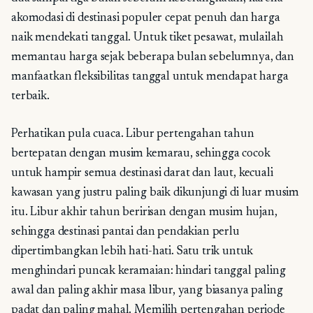
akomodasi di destinasi populer cepat penuh dan harga
naik mendekati tanggal. Untuk tiket pesawat, mulailah
memantau harga sejak beberapa bulan sebelumnya, dan
manfaatkan fleksibilitas tanggal untuk mendapat harga
terbaik.
Perhatikan pula cuaca. Libur pertengahan tahun
bertepatan dengan musim kemarau, sehingga cocok
untuk hampir semua destinasi darat dan laut, kecuali
kawasan yang justru paling baik dikunjungi di luar musim
itu. Libur akhir tahun beririsan dengan musim hujan,
sehingga destinasi pantai dan pendakian perlu
dipertimbangkan lebih hati-hati. Satu trik untuk
menghindari puncak keramaian: hindari tanggal paling
awal dan paling akhir masa libur, yang biasanya paling
padat dan paling mahal. Memilih pertengahan periode