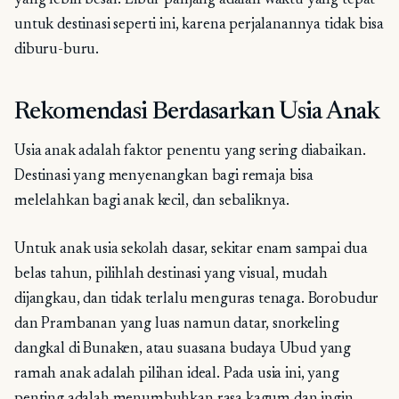
yang lebih besar. Libur panjang adalah waktu yang tepat
untuk destinasi seperti ini, karena perjalanannya tidak bisa
diburu-buru.
Rekomendasi Berdasarkan Usia Anak
Usia anak adalah faktor penentu yang sering diabaikan.
Destinasi yang menyenangkan bagi remaja bisa
melelahkan bagi anak kecil, dan sebaliknya.
Untuk anak usia sekolah dasar, sekitar enam sampai dua
belas tahun, pilihlah destinasi yang visual, mudah
dijangkau, dan tidak terlalu menguras tenaga. Borobudur
dan Prambanan yang luas namun datar, snorkeling
dangkal di Bunaken, atau suasana budaya Ubud yang
ramah anak adalah pilihan ideal. Pada usia ini, yang